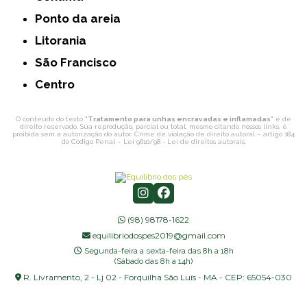
Ponto da areia
Litorania
São Francisco
Centro
O conteúdo do texto "
Tratamento para unhas encravadas e inflamadas
" é de
direito reservado. Sua reprodução, parcial ou total, mesmo citando nossos links, é
proibida sem a autorização do autor. Crime de violação de direito autoral – artigo 184
do Código Penal –
Lei 9610/98 - Lei de direitos autorais
.
(98) 98178-1622
equilibriodospes2019@gmail.com
Segunda-feira a sexta-feira das 8h a 18h
(Sábado das 8h a 14h)
R. Livramento, 2 - Lj 02 - Forquilha São Luís - MA - CEP: 65054-030