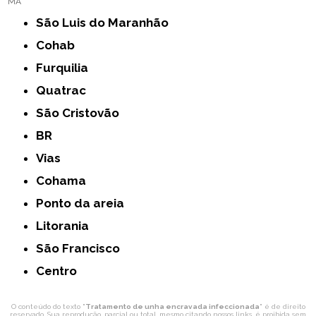
MA
São Luis do Maranhão
Cohab
Furquilia
Quatrac
São Cristovão
BR
Vias
Cohama
Ponto da areia
Litorania
São Francisco
Centro
O conteúdo do texto "
Tratamento de unha encravada infeccionada
" é de direito
reservado. Sua reprodução, parcial ou total, mesmo citando nossos links, é proibida sem