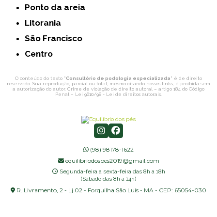
Ponto da areia
Litorania
São Francisco
Centro
O conteúdo do texto "
Consultório de podologia especializada
" é de direito
reservado. Sua reprodução, parcial ou total, mesmo citando nossos links, é proibida sem
a autorização do autor. Crime de violação de direito autoral – artigo 184 do Código
Penal –
Lei 9610/98 - Lei de direitos autorais
.
(98) 98178-1622
equilibriodospes2019@gmail.com
Segunda-feira a sexta-feira das 8h a 18h
(Sábado das 8h a 14h)
R. Livramento, 2 - Lj 02 - Forquilha São Luís - MA - CEP: 65054-030