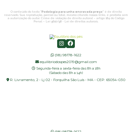
O conteúdo do texto "
Podologia para unha encravada preço
" é de direito
reservado. Sua reprodução, parcial ou total, mesmo citando nossos links, é proibida sem
a autorização do autor. Crime de violação de direito autoral – artigo 184 do Código
Penal –
Lei 9610/98 - Lei de direitos autorais
.
(98) 98178-1622
equilibriodospes2019@gmail.com
Segunda-feira a sexta-feira das 8h a 18h
(Sábado das 8h a 14h)
R. Livramento, 2 - Lj 02 - Forquilha São Luís - MA - CEP: 65054-030
(98) 98178-1622