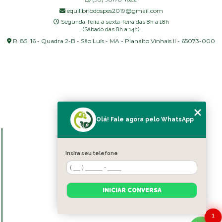
equilibriodospes2019@gmail.com
Segunda-feira a sexta-feira das 8h a 18h
(Sábado das 8h a 14h)
R. 85, 16 - Quadra 2-B - São Luís - MA - Planalto Vinhais II - 65073-000
Olá! Fale agora pelo WhatsApp
MENU
HOME
Insira seu telefone
SOBRE NÓS
BLOG
SERVIÇOS
INICIAR CONVERSA
CONTATO
CATEGORIAS
1