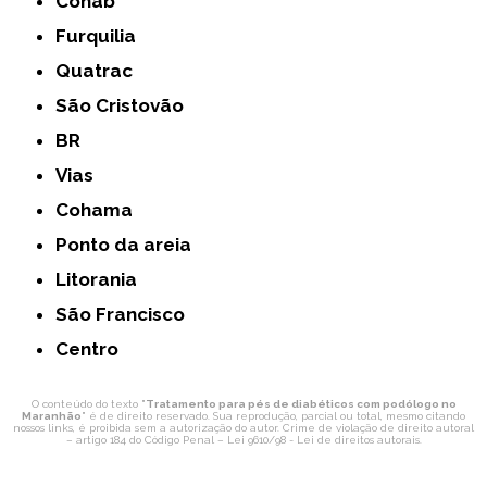
Cohab
Furquilia
Quatrac
São Cristovão
BR
Vias
Cohama
Ponto da areia
Litorania
São Francisco
Centro
O conteúdo do texto "
Tratamento para pés de diabéticos com podólogo no
Maranhão
" é de direito reservado. Sua reprodução, parcial ou total, mesmo citando
nossos links, é proibida sem a autorização do autor. Crime de violação de direito autoral
– artigo 184 do Código Penal –
Lei 9610/98 - Lei de direitos autorais
.