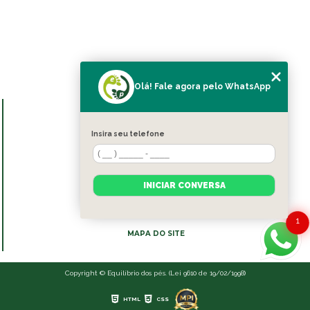
Olá! Fale agora pelo WhatsApp
MENU
HOME
Insira seu telefone
SOBRE NÓS
BLOG
SERVIÇOS
INICIAR CONVERSA
CONTATO
CATEGORIAS
1
MAPA DO SITE
Copyright © Equilíbrio dos pés. (Lei 9610 de 19/02/1998)
HTML
CSS