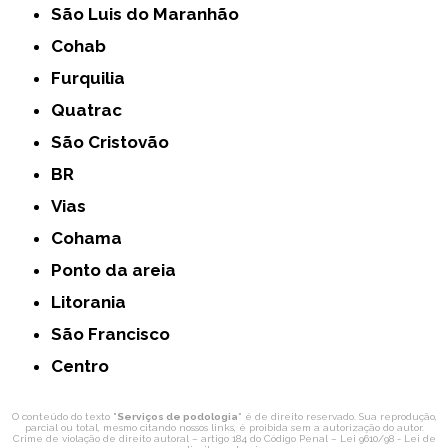
São Luis do Maranhão
Cohab
Furquilia
Quatrac
São Cristovão
BR
Vias
Cohama
Ponto da areia
Litorania
São Francisco
Centro
O conteúdo do texto "
Serviços de podologia
" é de direito reservado. Sua reprodução,
parcial ou total, mesmo citando nossos links, é proibida sem a autorização do autor.
Crime de violação de direito autoral – artigo 184 do Código Penal –
Lei 9610/98 - Lei de