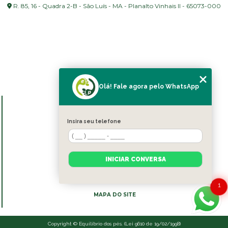
R. 85, 16 - Quadra 2-B - São Luís - MA - Planalto Vinhais II - 65073-000
Olá! Fale agora pelo WhatsApp
MENU
HOME
Insira seu telefone
SOBRE NÓS
BLOG
SERVIÇOS
INICIAR CONVERSA
CONTATO
CATEGORIAS
1
MAPA DO SITE
Copyright © Equilíbrio dos pés. (Lei 9610 de 19/02/1998)