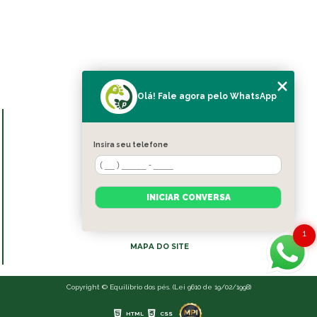
Olá! Fale agora pelo WhatsApp
MENU
HOME
Insira seu telefone
SOBRE NÓS
BLOG
SERVIÇOS
INICIAR CONVERSA
CONTATO
CATEGORIAS
1
MAPA DO SITE
Copyright © Equilíbrio dos pés. (Lei 9610 de 19/02/1998)
HTML
CSS