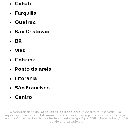
Cohab
Furquilia
Quatrac
São Cristovão
BR
Vias
Cohama
Ponto da areia
Litorania
São Francisco
Centro
O conteúdo do texto "
Consultório de podologia
" é de direito reservado. Sua
reprodução, parcial ou total, mesmo citando nossos links, é proibida sem a autorização
do autor. Crime de violação de direito autoral – artigo 184 do Código Penal –
Lei 9610/98
- Lei de direitos autorais
.