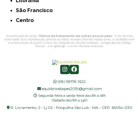
Litorania
São Francisco
Centro
O conteúdo do texto "
Clínica de tratamento de unhas encravadas
" é de direito
reservado. Sua reprodução, parcial ou total, mesmo citando nossos links, é proibida sem
a autorização do autor. Crime de violação de direito autoral – artigo 184 do Código
Penal –
Lei 9610/98 - Lei de direitos autorais
.
(98) 98178-1622
equilibriodospes2019@gmail.com
Segunda-feira a sexta-feira das 8h a 18h
(Sábado das 8h a 14h)
R. Livramento, 2 - Lj 02 - Forquilha São Luís - MA - CEP: 65054-030