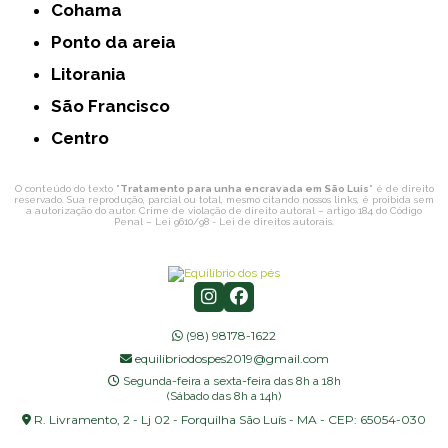
Cohama
Ponto da areia
Litorania
São Francisco
Centro
O conteúdo do texto "
Tratamento para unha encravada em São Luis
" é de direito
reservado. Sua reprodução, parcial ou total, mesmo citando nossos links, é proibida sem
a autorização do autor. Crime de violação de direito autoral – artigo 184 do Código
Penal –
Lei 9610/98 - Lei de direitos autorais
.
(98) 98178-1622
equilibriodospes2019@gmail.com
Segunda-feira a sexta-feira das 8h a 18h
(Sábado das 8h a 14h)
R. Livramento, 2 - Lj 02 - Forquilha São Luís - MA - CEP: 65054-030