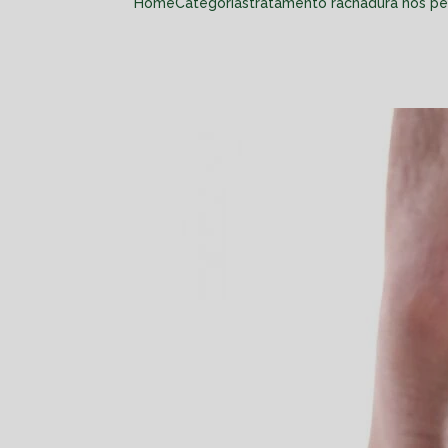
Home
Categorias
tratamento rachadura nos pes