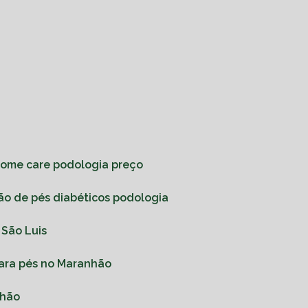
home care podologia preço
ção de pés diabéticos podologia
 São Luis
 para pés no Maranhão
nhão