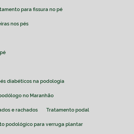
atamento para fissura no pé
eiras nos pés
 pé
pés diabéticos na podologia
m podólogo no Maranhão
cados e rachados
Tratamento podal
to podológico para verruga plantar