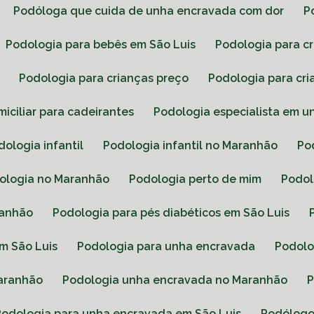
Podóloga que cuida de unha encravada com dor
Podologia para bebês em São Luis
Podologia para c
Podologia para crianças preço
Podologia para cr
miciliar para cadeirantes
Podologia especialista em 
odologia infantil
Podologia infantil no Maranhão
P
dologia no Maranhão
Podologia perto de mim
Podo
ranhão
Podologia para pés diabéticos em São Luis
em São Luis
Podologia para unha encravada
Podol
Maranhão
Podologia unha encravada no Maranhão
Podologia para unha encravada em São Luis
Podólog