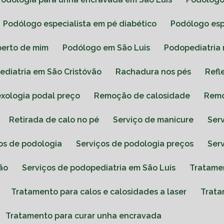
Podólogo especialista em pé diabético
Podólogo es
perto de mim
Podólogo em São Luis
Podopediatria
pediatria em São Cristóvão
Rachadura nos pés
Ref
lexologia podal preço
Remoção de calosidade
Rem
Retirada de calo no pé
Serviço de manicure
Se
ços de podologia
Serviços de podologia preços
Se
ão
Serviços de podopediatria em São Luis
Tratame
Tratamento para calos e calosidades a laser
Trat
Tratamento para curar unha encravada