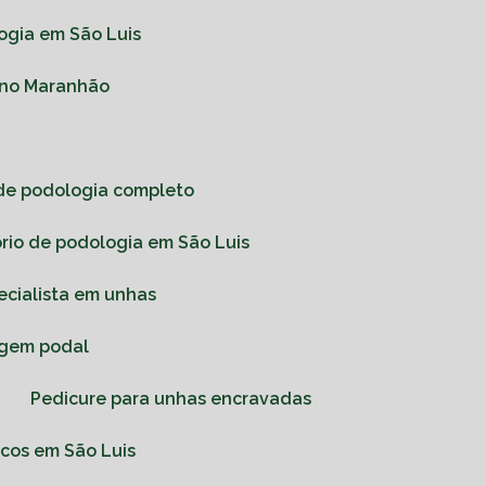
logia em São Luis
a no Maranhão
o de podologia completo
ório de podologia em São Luis
pecialista em unhas
agem podal
s
Pedicure para unhas encravadas
icos em São Luis