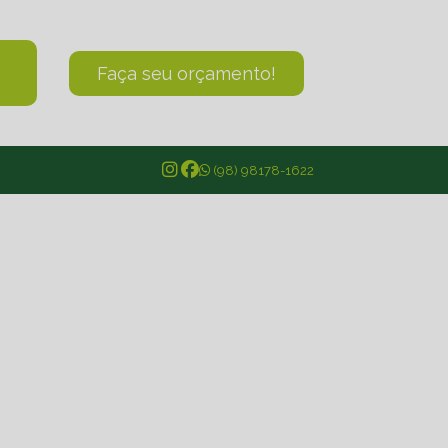
o
Faça seu orçamento!
(98) 98178-1622