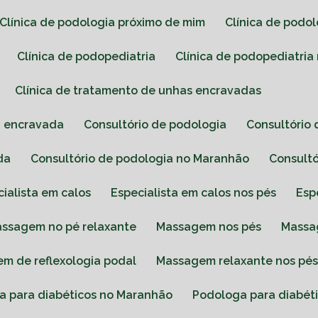
Clínica de podologia próximo de mim
Clínica de podo
Clínica de podopediatria
Clínica de podopediatri
Clínica de tratamento de unhas encravadas
a encravada
Consultório de podologia
Consultóri
da
Consultório de podologia no Maranhão
Consult
cialista em calos
Especialista em calos nos pés
Es
Massagem no pé relaxante
Massagem nos pés
Mass
em de reflexologia podal
Massagem relaxante nos pé
ga para diabéticos no Maranhão
Podologa para diabét