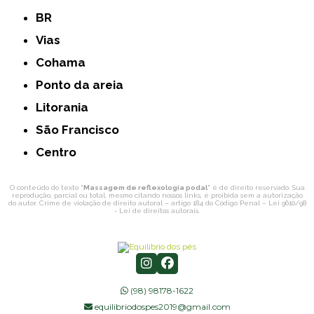
BR
Vias
Cohama
Ponto da areia
Litorania
São Francisco
Centro
O conteúdo do texto "
Massagem de reflexologia podal
" é de direito reservado. Sua
reprodução, parcial ou total, mesmo citando nossos links, é proibida sem a autorização
do autor. Crime de violação de direito autoral – artigo 184 do Código Penal –
Lei 9610/98
- Lei de direitos autorais
.
(98) 98178-1622
equilibriodospes2019@gmail.com