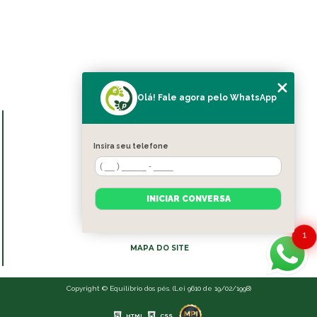
Olá! Fale agora pelo WhatsApp
MENU
HOME
Insira seu telefone
SOBRE NÓS
BLOG
SERVIÇOS
INICIAR CONVERSA
CONTATO
CATEGORIAS
1
MAPA DO SITE
Copyright © Equilíbrio dos pés. (Lei 9610 de 19/02/1998)
HTML
CSS