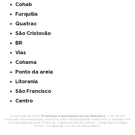
Cohab
Furquilia
Quatrac
São Cristovão
BR
Vias
Cohama
Ponto da areia
Litorania
São Francisco
Centro
O conteúdo do texto "
Podólogo especialista em pé diabético
" é de direito
reservado. Sua reprodução, parcial ou total, mesmo citando nossos links, é proibida sem
a autorização do autor. Crime de violação de direito autoral – artigo 184 do Código
Penal –
Lei 9610/98 - Lei de direitos autorais
.